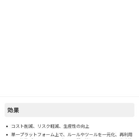
Data Quality
エンタープライズデータクレンジング・名寄せ
ソフトウェア
データを統合しただけでは分析業務や意思決定に十分な効果をも
たらすことはできません。不要なデータを除き、データの不整合
を修正してビジネス精度の高いデータに変換しなければなりませ
ん。
Imformatica Data Qualityにより、普遍的なデータ品質を実現、デ
ータクレンジングのプロセスをライフサイクル化することで、よ
り的確な意思決定と、業務上の無駄を改善します。
効果
コスト削減、リスク軽減、生産性の向上
単一プラットフォーム上で、ルールやツールを一元化、再利用